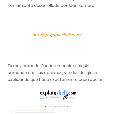
herramienta desarrollada por Idan Kamara:
https://explainshell.com/
Es muy cómoda. Puedes escribir cualquier
comando con sus opciones, y te los desglosa
explicando que hace exactamente cada opción.