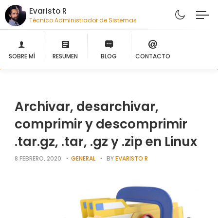
Evaristo R
Técnico Administrador de Sistemas
SOBRE MÍ
RESUMEN
BLOG
CONTACTO
Archivar, desarchivar,
comprimir y descomprimir
.tar.gz, .tar, .gz y .zip en Linux
8 FEBRERO, 2020
GENERAL
BY
EVARISTO R