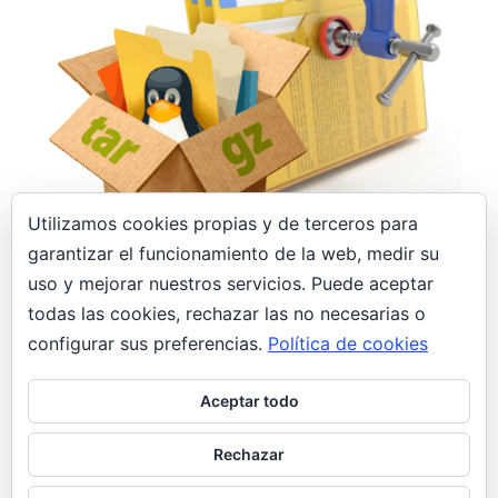
Utilizamos cookies propias y de terceros para
8 febrero, 2020
garantizar el funcionamiento de la web, medir su
uso y mejorar nuestros servicios. Puede aceptar
Archivar, desarchivar, comprimir y
descomprimir .tar.gz, .tar, .gz y .zip en Linux
todas las cookies, rechazar las no necesarias o
General
configurar sus preferencias.
Política de cookies
Todo informático que se precie tiene en su blog
Aceptar todo
el típico post como «nota» o «recordatorio» con
comandos para comprimir/descomprimir.
Rechazar
¡Pues justo has caído en el mío!