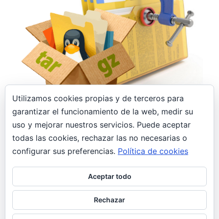
Utilizamos cookies propias y de terceros para
8 febrero, 2020
garantizar el funcionamiento de la web, medir su
uso y mejorar nuestros servicios. Puede aceptar
Archivar, desarchivar, comprimir y
descomprimir .tar.gz, .tar, .gz y .zip en Linux
todas las cookies, rechazar las no necesarias o
General
configurar sus preferencias.
Política de cookies
Todo informático que se precie tiene en su blog
Aceptar todo
el típico post como «nota» o «recordatorio» con
comandos para comprimir/descomprimir.
Rechazar
¡Pues justo has caído en el mío!