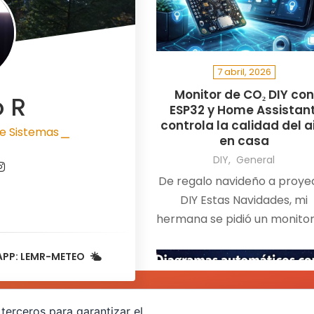
7 abril, 2026
Monitor de CO₂ DIY con
o R
ESP32 y Home Assistant
controla la calidad del a
e Sistemas
en casa
|
DIY
General
De regalo navideño a proye
DIY Estas Navidades, mi
hermana se pidió un monito
CO₂. Yo, hasta ese moment
APP: LEMR-METEO
terceros para garantizar el