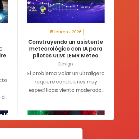
15 febrero, 2026
Construyendo un asistente
:
meteorológico con IA para
ire
pilotos ULM: LEMR Meteo
Design
El problema Volar un ultraligero
cto
requiere condiciones muy
específicas: viento moderado,
r de
visibilidad decente, sin
o,…
tormentas. Pero consultar
METAR, AEMET, Windy…