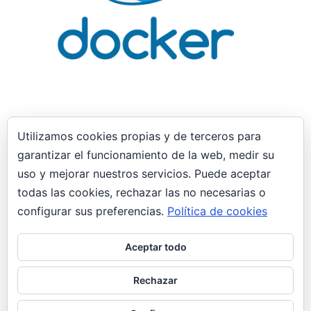
Utilizamos cookies propias y de terceros para
garantizar el funcionamiento de la web, medir su
29 enero, 2019
uso y mejorar nuestros servicios. Puede aceptar
Interfaces de red “puente” no tienen
todas las cookies, rechazar las no necesarias o
conectividad virt-manager Docker
implicado
configurar sus preferencias.
Política de cookies
General
Aceptar todo
Las interfaces de tipo “puente” configuradas en
Virt-manager no obtienen conectividad.
Rechazar
Teniendo una interfaz de tipo puente”br1″ que
siempre había…