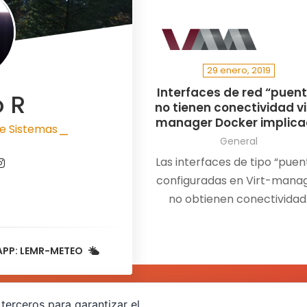
29 enero, 2019
Interfaces de red “puen
o R
no tienen conectividad vi
manager Docker implic
e Sistemas
|
General
Las interfaces de tipo “puen
configuradas en Virt-mana
no obtienen conectividad
Teniendo una interfaz de ti
puente”br1″ que siempre
APP: LEMR-METEO
había…
terceros para garantizar el