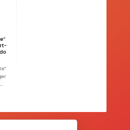
te”
rt-
ado
te”
ger
.
po