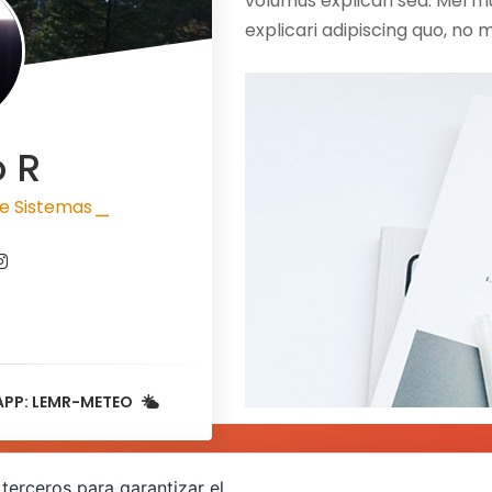
volumus explicari sed. Mel mu
explicari adipiscing quo, no
o R
e Sistemas
|
APP: LEMR-METEO
terceros para garantizar el