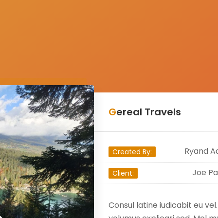
Gereal Travels
Ryand A
Created By:
Joe Pa
Client:
Consul latine iudicabit eu vel