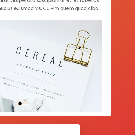
tat vituperata suscipiantur et, et fabellas
 mucius euismod vis. Cu vim quem quod cibo.