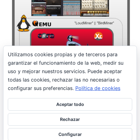
Utilizamos cookies propias y de terceros para
garantizar el funcionamiento de la web, medir su
14 enero, 2020
uso y mejorar nuestros servicios. Puede aceptar
todas las cookies, rechazar las no necesarias o
¡Un minero en el estudio! LoudMiner |
BirdMiner
configurar sus preferencias.
Política de cookies
Seguridad
Aceptar todo
Profesionales de la postproducción musical son
las nuevas víctimas de un malware minero
Rechazar
llamado LoudMiner; oculto en máquinas vituales
para Mac OS X y Windows.
Configurar