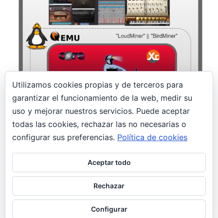
Utilizamos cookies propias y de terceros para
garantizar el funcionamiento de la web, medir su
14 enero, 2020
uso y mejorar nuestros servicios. Puede aceptar
todas las cookies, rechazar las no necesarias o
¡Un minero en el estudio! LoudMiner |
BirdMiner
configurar sus preferencias.
Política de cookies
Seguridad
Aceptar todo
Profesionales de la postproducción musical son
las nuevas víctimas de un malware minero
Rechazar
llamado LoudMiner; oculto en máquinas vituales
para Mac OS X y Windows.
Configurar