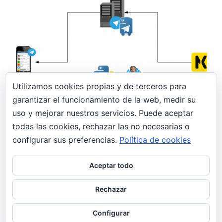
Utilizamos cookies propias y de terceros para
garantizar el funcionamiento de la web, medir su
10 abril, 2019
uso y mejorar nuestros servicios. Puede aceptar
todas las cookies, rechazar las no necesarias o
Bot Telegram para recibir notificaciones de
Check_mk
configurar sus preferencias.
Política de cookies
General
Aceptar todo
Bot Telegram para recibir notificaciones de
Check_mk En esta entrada voy a comentar el
Rechazar
proceso de configuración de un bot…
Configurar