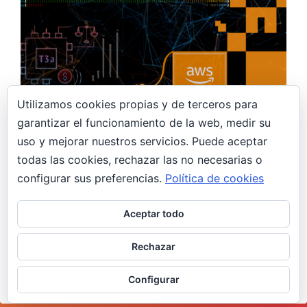
Utilizamos cookies propias y de terceros para
garantizar el funcionamiento de la web, medir su
uso y mejorar nuestros servicios. Puede aceptar
4 mayo, 2020
todas las cookies, rechazar las no necesarias o
AWS Free tier -off && t3a -swapon
configurar sus preferencias.
Política de cookies
AWS
Aceptar todo
¡Llegó el día! El día en que finalizó la capa
gratuita de mi cuenta de AWS. ¿Será una buena
Rechazar
idea utilizar una t3a.nano con SWAP activado?
¿SWAP en Cloud?
Configurar