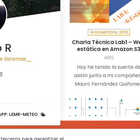
14 noviembre, 2019
Charla Técnica Lab1 – W
o R
estática en Amazon S
AWS
e Sistemas
|
Hoy he tenido la suerte d
asistir junto a mi compañe
Mauro Fernández Quiñone
como ponentes a la charl
técnica…
APP: LEMR-METEO
terceros para garantizar el