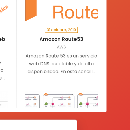
31 octubre, 2019
eb
Amazon Route53
3
AWS
Amazon Route 53 es un servicio
e
web DNS escalable y de alta
ro
disponibilidad. En esta sencilla
s,
entrada, veremos como
a
registrar un…