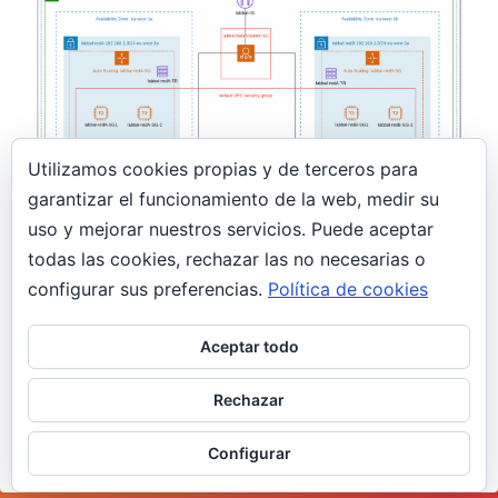
Utilizamos cookies propias y de terceros para
garantizar el funcionamiento de la web, medir su
uso y mejorar nuestros servicios. Puede aceptar
29 marzo, 2019
todas las cookies, rechazar las no necesarias o
Laboratorio de prueba en AWS
configurar sus preferencias.
Política de cookies
AWS
Aceptar todo
Laboratorio de prueba en AWS Para terminar el
viernes, me propuse crear un pequeño
Rechazar
laboratorio para ir cogiendo soltura en…
Configurar