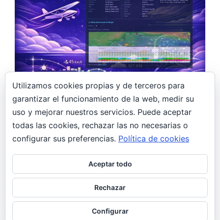
Utilizamos cookies propias y de terceros para
garantizar el funcionamiento de la web, medir su
15 febrero, 2026
uso y mejorar nuestros servicios. Puede aceptar
todas las cookies, rechazar las no necesarias o
Construyendo un asistente meteorológico
con IA para pilotos ULM: LEMR Meteo
configurar sus preferencias.
Política de cookies
Design
Aceptar todo
El problema Volar un ultraligero requiere
condiciones muy específicas: viento moderado,
Rechazar
visibilidad decente, sin tormentas. Pero consultar
METAR, AEMET, Windy…
Configurar