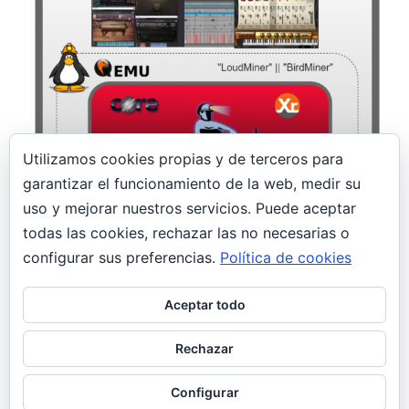
Utilizamos cookies propias y de terceros para
garantizar el funcionamiento de la web, medir su
14 enero, 2020
uso y mejorar nuestros servicios. Puede aceptar
todas las cookies, rechazar las no necesarias o
¡Un minero en el estudio! LoudMiner |
BirdMiner
configurar sus preferencias.
Política de cookies
Seguridad
Aceptar todo
Profesionales de la postproducción musical son
las nuevas víctimas de un malware minero
Rechazar
llamado LoudMiner; oculto en máquinas vituales
para Mac OS X y Windows.
Configurar