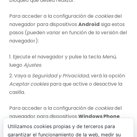
bloqueo que desea realizar.
Para acceder a la configuración de
cookies
del
navegador para dispositivos
Android
siga estos
pasos (pueden variar en función de la versión del
navegador):
Ejecute el navegador y pulse la tecla
Menú
,
luego
Ajustes
.
Vaya a
Seguridad y Privacidad
, verá la opción
Aceptar cookies
para que active o desactive la
casilla.
Para acceder a la configuración de
cookies
del
navegador para dispositivos
Windows Phone
siga estos pasos (pueden variar en función de la
Utilizamos cookies propias y de terceros para
versión del navegador):
garantizar el funcionamiento de la web, medir su