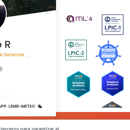
o R
e Sistemas
|
APP: LEMR-METEO
terceros para garantizar el